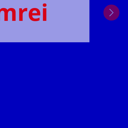
mmrei